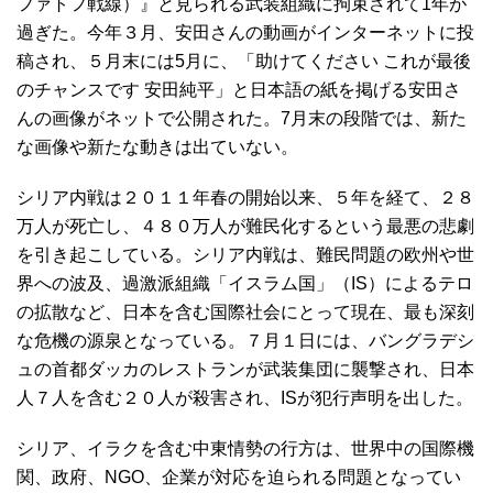
ファトフ戦線）』と見られる武装組織に拘束されて1年が
過ぎた。今年３月、安田さんの動画がインターネットに投
稿され、５月末には5月に、「助けてください これが最後
のチャンスです 安田純平」と日本語の紙を掲げる安田さ
んの画像がネットで公開された。7月末の段階では、新た
な画像や新たな動きは出ていない。
シリア内戦は２０１１年春の開始以来、５年を経て、２８
万人が死亡し、４８０万人が難民化するという最悪の悲劇
を引き起こしている。シリア内戦は、難民問題の欧州や世
界への波及、過激派組織「イスラム国」（IS）によるテロ
の拡散など、日本を含む国際社会にとって現在、最も深刻
な危機の源泉となっている。７月１日には、バングラデシ
ュの首都ダッカのレストランが武装集団に襲撃され、日本
人７人を含む２０人が殺害され、ISが犯行声明を出した。
シリア、イラクを含む中東情勢の行方は、世界中の国際機
関、政府、NGO、企業が対応を迫られる問題となってい