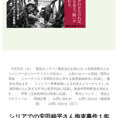
5月22日（土） 緊急オンライン報告会のお知らせ ≪北角裕樹さん＆
ミャンマーのジャーナリストが語る≫
お知らせメール登録／賛同人
登録
ジャーナリスト常岡浩介氏に対する旅券返納命令に抗議し、撤
回を求めます
ミャンマー軍事政権による日本人ジャーナリスト, 久
保田徹さんに対する不当な有罪判決に抗議し, 無条件即時釈放を求めま
す。
声明（北角裕樹氏の拘束に抗議）
寄付について
世話人
プロフィール
関連記事
お問い合わせ
お問い合わせ（確認画
面）
お問い合わせ（完了）
シリアでの安田純平さん拘束事件１年