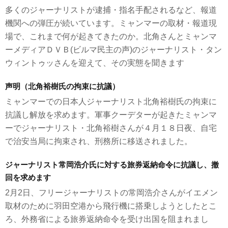
多くのジャーナリストが逮捕・指名手配されるなど、報道
機関への弾圧が続いています。ミャンマーの取材・報道現
場で、これまで何が起きてきたのか。北角さんとミャンマ
ーメディアＤＶＢ(ビルマ民主の声)のジャーナリスト・タン
ウィントゥッさんを迎えて、その実態を聞きます
声明（北角裕樹氏の拘束に抗議）
ミャンマーでの日本人ジャーナリスト北角裕樹氏の拘束に
抗議し解放を求めます。軍事クーデターが起きたミャンマ
ーでジャーナリスト・北角裕樹さんが４月１８日夜、自宅
で治安当局に拘束され、刑務所に移送されました。
ジャーナリスト常岡浩介氏に対する旅券返納命令に抗議し、撤
回を求めます
2月2日、フリージャーナリストの常岡浩介さんがイエメン
取材のために羽田空港から飛行機に搭乗しようとしたとこ
ろ、外務省による旅券返納命令を受け出国を阻まれまし