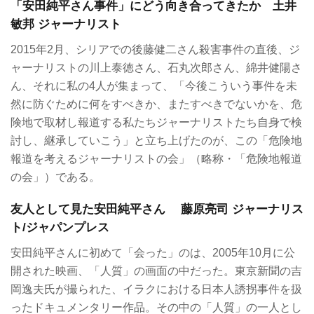
「安田純平さん事件」にどう向き合ってきたか 土井
敏邦 ジャーナリスト
2015年2月、シリアでの後藤健二さん殺害事件の直後、ジ
ャーナリストの川上泰徳さん、石丸次郎さん、綿井健陽さ
ん、それに私の4人が集まって、「今後こういう事件を未
然に防ぐために何をすべきか、またすべきでないかを、危
険地で取材し報道する私たちジャーナリストたち自身で検
討し、継承していこう」と立ち上げたのが、この「危険地
報道を考えるジャーナリストの会」（略称・「危険地報道
の会」）である。
友人として見た安田純平さん 藤原亮司 ジャーナリス
ト/ジャパンプレス
安田純平さんに初めて「会った」のは、2005年10月に公
開された映画、「人質」の画面の中だった。東京新聞の吉
岡逸夫氏が撮られた、イラクにおける日本人誘拐事件を扱
ったドキュメンタリー作品。その中の「人質」の一人とし