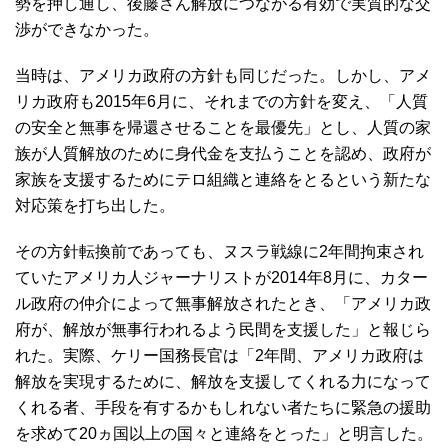
勢を押し通し、後藤さん解放につながる有効で実質的な交
渉ができなかった。
当時は、アメリカ政府の方針も同じだった。しかし、アメ
リカ政府も2015年6月に、それまでの方針を変え、「人質
の安全と無事を帰還させることを最優先」とし、人質の家
族が人質解放のために身代金を支払うことを認め、政府が
家族を支援するためにテロ組織と連絡をとるという新たな
対応策を打ち出した。
その方針転換前であっても、ヌスラ戦線に2年間拘束され
ていたアメリカ人ジャーナリストが2014年8月に、カター
ル政府の仲介によって無事解放されたとき、「アメリカ政
府が、解放が無事行われるよう民間を支援した」と報じら
れた。実際、ケリー国務長官は「2年間、アメリカ政府は
解放を実現するために、解放を支援してくれる力になって
くれる者、手段を有するかもしれない者たちに緊急の援助
を求めて20ヵ国以上の国々と連絡をとった」と明言した。