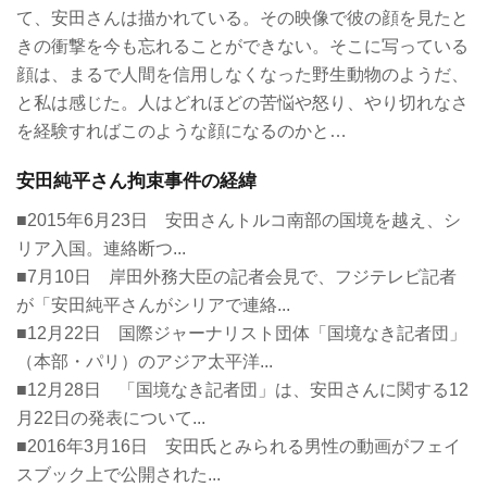
て、安田さんは描かれている。その映像で彼の顔を見たと
きの衝撃を今も忘れることができない。そこに写っている
顔は、まるで人間を信用しなくなった野生動物のようだ、
と私は感じた。人はどれほどの苦悩や怒り、やり切れなさ
を経験すればこのような顔になるのかと…
安田純平さん拘束事件の経緯
■2015年6月23日 安田さんトルコ南部の国境を越え、シ
リア入国。連絡断つ...
■7月10日 岸田外務大臣の記者会見で、フジテレビ記者
が「安田純平さんがシリアで連絡...
■12月22日 国際ジャーナリスト団体「国境なき記者団」
（本部・パリ）のアジア太平洋...
■12月28日 「国境なき記者団」は、安田さんに関する12
月22日の発表について...
■2016年3月16日 安田氏とみられる男性の動画がフェイ
スブック上で公開された...