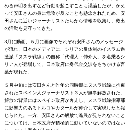
める声明を出すなど行動を起こすことも議論したが、かえ
って安田さんの身に危険が及ぶことも懸念されたため、安
田さんに近いジャーナリストたちから情報を収集し、救出
の活動を見守ってきた。
3月に動画、５月に画像でそれぞれ安田さんのメッセージ
が流れ、日本のメディアに、シリアの反体制のイスラム過
激派「ヌスラ戦線」の自称「代理人・仲介人」を名乗るシ
リア人が登場して、日本政府に身代金交渉をもちかける言
葉が現れた。
５月中旬には安田さんと昨年の同時期にヌスラ戦線に拘束
されたスペイン人ジャーナリスト３人が無事解放された。
解放の背景にはスペイン政府が奔走し、ヌスラ戦線指導部
に影響力のあるトルコやカタールが仲介して実現したと報
じられた。一方、安田さんの解放で進展が見られないこと
については、日本政府が積極的に動いていないのではない