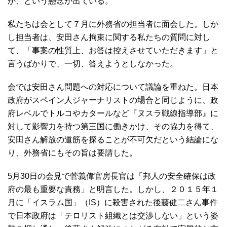
か、という懸念が出ている。
私たちは会として７月に外務省の担当者に面会した。しか
し担当者は、安田さん拘束に関する私たちの質問に対し
て、「事案の性質上、お答は控えさせていただきます」と
言うばかりで、一切、答えようとしなかった。
会では安田さん問題への対応について議論を重ねた。日本
政府がスペイン人ジャーナリストの場合と同じように、政
府レベルでトルコやカタールなど『ヌスラ戦線指導部』に
対して影響力を持つ第三国に働きかけ、その協力を得て、
安田さん解放の道筋を探ることが不可欠だという結論にな
り、外務省にもその旨は要請した。
5月30日の会見で菅義偉官房長官は「邦人の安全確保は政
府の最も重要な責務」と明言した。しかし、２０１５年１
月に「イスラム国」（IS）に殺害された後藤健二さん事件
で日本政府は「テロリスト組織とは交渉しない」という姿