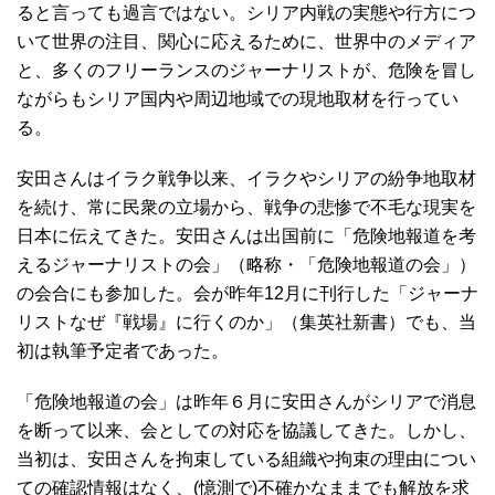
ると言っても過言ではない。シリア内戦の実態や行方につ
いて世界の注目、関心に応えるために、世界中のメディア
と、多くのフリーランスのジャーナリストが、危険を冒し
ながらもシリア国内や周辺地域での現地取材を行ってい
る。
安田さんはイラク戦争以来、イラクやシリアの紛争地取材
を続け、常に民衆の立場から、戦争の悲惨で不毛な現実を
日本に伝えてきた。安田さんは出国前に「危険地報道を考
えるジャーナリストの会」（略称・「危険地報道の会」）
の会合にも参加した。会が昨年12月に刊行した「ジャーナ
リストなぜ『戦場』に行くのか」（集英社新書）でも、当
初は執筆予定者であった。
「危険地報道の会」は昨年６月に安田さんがシリアで消息
を断って以来、会としての対応を協議してきた。しかし、
当初は、安田さんを拘束している組織や拘束の理由につい
ての確認情報はなく、(憶測で)不確かなままでも解放を求