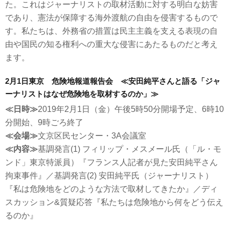
た。これはジャーナリストの取材活動に対する明白な妨害
であり、憲法が保障する海外渡航の自由を侵害するもので
す。私たちは、外務省の措置は民主主義を支える表現の自
由や国民の知る権利への重大な侵害にあたるものだと考え
ます。
2月1日東京 危険地報道報告会 ≪安田純平さんと語る「ジャ
ーナリストはなぜ危険地を取材するのか」≫
≪日時≫
2019年2月1日（金）午後5時50分開場予定、6時10
分開始、9時ごろ終了
≪会場≫
文京区民センター・3A会議室
≪内容≫
基調発言(1) フィリップ・メスメール氏（「ル・モ
ンド」東京特派員）『フランス人記者が見た安田純平さん
拘束事件』／基調発言(2) 安田純平氏（ジャーナリスト）
『私は危険地をどのような方法で取材してきたか』／ディ
スカッション&質疑応答『私たちは危険地から何をどう伝え
るのか』