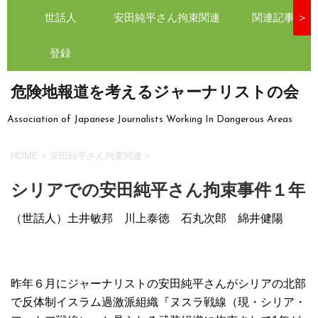
世話人
安田純平さん拘束関連
関連記事
＞
登録
危険地報道を考えるジャーナリストの会
Association of Japanese Journalists Working In Dangerous Areas
HOME
>
安田純平さん拘束関連
>
シリアでの安田純平さん拘束事件１年
（世話人）土井敏邦 川上泰徳 石丸次郎 綿井健陽
昨年６月にジャーナリストの安田純平さんがシリアの北部
で反体制イスラム過激派組織『ヌスラ戦線（現・シリア・